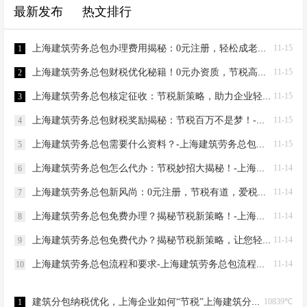
（别忘了加个备选，以防重名）、注
最新发布
热文排行
钱包鼓起来！ 工商注册、节税优化、
册资本（现在实行认缴制，不用真金
记账报税及股权架构，这些可都是我
白银马上掏出来）、经营范围（明确
的拿手好戏。说到节税，很多人第一
上海建筑劳务总包办理费用揭秘：0元注册，轻松成老板！-上海建筑劳务总包办理费用
11-15
1
写上建筑劳务分包）、法人及股东信
反应就是“合理避税”，但其实，在遵守
息、注册地址…
上海建筑劳务总包财税优化秘籍！0元办资质，节税高达80%-上海建筑劳务总包财税优化
11-15
2
国家法律法规的前提下，通过合理的
税务筹划，选择合适的企业组织形式
上海建筑劳务总包核定征收：节税新策略，助力企业轻装上阵！-上海建筑劳务总包核定征收
11-15
3
和经营方式，就能达到减轻税负的目
上海建筑劳务总包财税奖励揭秘：节税百万不是梦！-上海建筑劳务总包财税奖励
11-15
4
的。就拿建筑劳务总包来说，不同的
业务模式和组织形式，税负可是天壤
上海建筑劳务总包需要什么资料？-上海建筑劳务总包需要什么资料
11-15
5
之别哦！ 我们先来看看官方数据怎么
上海建筑劳务总包怎么代办：节税妙招大揭秘！-上海建筑劳务总包怎么代办
11-14
6
说。据统计，…
上海建筑劳务总包新风尚：0元注册，节税有道，爱税宝助力企业轻装上阵！-上海建筑劳务总包需要到场吗？
11-14
7
上海建筑劳务总包免费办理？揭秘节税新策略！-上海建筑劳务总包免费办理吗？
11-14
8
上海建筑劳务总包免费代办？揭秘节税新策略，让您轻松成老板！-上海建筑劳务总包免费代办吗？
11-14
9
上海建筑劳务总包流程和要求-上海建筑劳务总包流程和要求
11-14
10
建筑分包纳税优化，上海企业如何“节税”上海建筑分包纳税优化
10839℃
1