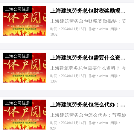
税负却重得像大山，有没有什么合法
业风起云涌的上海，每一砖一瓦都铺
上海公司注册
节税的秘诀啊？”我一听，乐了，这不
上海建筑劳务总包财税奖励揭秘：节税百万不是梦！-上海建筑劳务总包财税奖励
就了城市的繁华，而在这背后，是无
正好是我的专长吗？于是，咱们就来
数建筑企业紧锣密鼓的施工与财政压
上海建筑劳务总包财税奖励揭秘：节
聊聊上海建筑劳务总包如何通过核定
力下的微妙平衡。今天，让我们以轻
税百万不是梦！ 今天接到一个老板电
时间：2024年11月15日
作者：admin
阅读：
征收，实现智慧节税，让企业利润最
1032
松幽默的笔触，结合官方数据，为您
话，一开口就直入主题：“听说上海那
大化。 核定征收：节税利器，你了解
揭开上海建筑劳务总包财税优化的神
边建筑劳务总包有财税奖励，到底是
多少？ 先给大家吃颗定心丸，核定征
秘面纱，让您的企业财税之路更加顺
真是假？能给我具体说说吗？”我一听
收可不是逃税漏税，它是国家为了鼓
上海公司注册
畅。 一…
乐了，这可得好好聊聊，毕竟谁跟省
上海建筑劳务总包需要什么资料？-上海建筑劳务总包需要什么资料
励小微企业发展，简化税收征管流程
钱过不去呢？ 咱们先来说说这个“财税
的一种政策。简单来说，就是不考虑
上海建筑劳务总包需要什么资料？ 今
奖励”。官方数据显示，近年来上海为
你的实际成本和费用，直接按收入的
天接到一个老板电话，张总的声音透
时间：2024年11月15日
作者：admin
阅读：
了鼓励建筑行业发展，推出了一系列
1307
一定比例来征税。这种方式对于账务
过听筒传来，带着一丝急切：“喂，李
优惠政策。其中，最引人注目的莫过
不健全或者成本核算困难的企业来
专家吗？我是张总，最近接了个大工
于对建筑劳务总包企业的财税扶持政
说，简直是福音。 案例对比：节税效
程，想在上海注册个建筑劳务总包公
策。这些政策涵盖了增值税、企业所
上海公司注册
果一目了然 咱…
司，您看我这都需要准备点啥资料
上海建筑劳务总包怎么代办：节税妙招大揭秘！-上海建筑劳务总包怎么代办
得税等多个方面，旨在减轻企业负
呢？”我笑着回应：“张总，您可算问对
担，促进行业繁荣。 举个例子，假设
上海建筑劳务总包怎么代办：节税妙
人了，咱们一步步来，保证让您这公
某建筑劳务总包企业年营业额为1亿
招大揭秘！ 今天接到一个老板电话，
时间：2024年11月14日
作者：admin
阅读：
司注册得既快又稳。” 工商注册是踏入
920
元，按照正常税率计算，其应缴纳的
张总的声音透过听筒传来，带着几分
建筑劳务市场的“敲门砖”。张总，您需