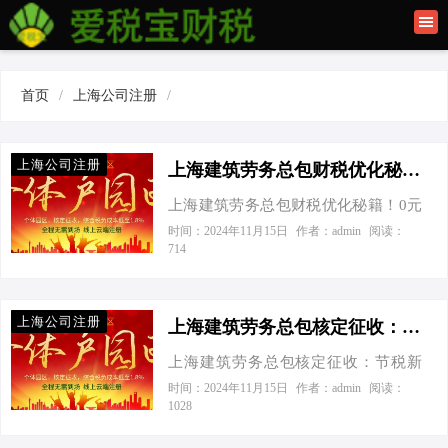
首页
联系我们
首页
/
上海公司注册
/
建筑资质办理
上海公司注册
上海公司注册
上海建筑劳务总包财税优化秘籍！0元办资质，节税高达80%-上海建筑劳务总包财税优化
上海建筑劳务总包财税优化秘籍！0元
办资质，节税高达80% 今天接到一个
时间：2024年11月15日
作者：admin
阅读：
714
老板电话，张总的声音透过听筒，带
着几分急切又夹杂着一丝期待：“老王
啊，我这建筑公司眼看着越做越大，
上海公司注册
但税负重得像背了座山，听说你对这
上海建筑劳务总包核定征收：节税新策略，助力企业轻装上阵！-上海建筑劳务总包核定征收
块门儿清，给指点指点迷津呗！”我笑
上海建筑劳务总包核定征收：节税新
着打趣道：“张总，您这是要给我出难
策略，助力企业轻装上阵！ 今天接到
时间：2024年11月15日
作者：admin
阅读：
题呀！不过您算找对人了，咱们今天
1028
一个老板电话，一开口就抱怨：“这年
就来聊聊怎么给您的建筑劳务总包业
头，做建筑工程，利润薄得像刀片，
务减减负，让钱包鼓起来。” 在建筑行