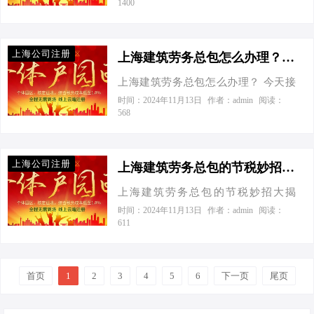
1400
天天盯着工地啊？还有，这税务问
王，听说现在上海搞建筑劳务总包挺
题，顺便揭秘几个让企业钱包鼓起来
题，怎么处理才能更省心省钱呢？”电
火的，我这小公司能插上一脚吗？”我
的节税小妙招。 个体工商户VS有限公
话那头，老张的声音透着几分焦虑。
一听，乐了，这老板真是与时俱进
司：节税大比拼 先来说说这个“免费办
上海公司注册
我笑着安抚他：“…
啊，建筑劳务总包确实现在是香饽
上海建筑劳务总包怎么办理？-上海建筑劳务总包怎么办理
理”的噱头吧。其实，在上海乃至全
饽，但背后的门道可不少，咱们今天
国，注册公司本身都是需要一定成本
上海建筑劳务总包怎么办理？ 今天接
就来扒一扒。 工商注册，听起来简
的，比如刻章、开户这些基础费用。
到一个老板电话，张总的声音有些急
时间：2024年11月13日
作者：admin
阅读：
单，实则不然。你得先有个响亮的公
568
但聪明的老板们总能在政策和市场中
切：“老李啊，我这有个大项目，想在
司名字，然后带着股东身份证、租赁
找到省钱的门道。比如，选择入驻像
上海成立个建筑劳务总包公司，听说
合同、章程协议一堆材料，跑去工商
“爱税宝建筑产业园”这样的园区，他们
你对这块门儿清，快给我讲讲咋整？”
局排队。排到了，人家一看，哎，这
上海公司注册
提…
我一听乐了，这咨询找对人了。咱们
上海建筑劳务总包的节税妙招大揭秘！-上海建筑劳务总包怎么筹划
材料还缺点儿啥，又得灰溜溜跑回来
今天就来聊聊，如何在上海搞定一家
补。好不容易资料齐了，审核通过，
上海建筑劳务总包的节税妙招大揭
建筑劳务总包公司，顺便揭秘几个节
营业执照算是到手了，但这只是万里
秘！ 今天接到一个老板电话，张口就
时间：2024年11月13日
作者：admin
阅读：
税小妙招，让您的钱包鼓鼓哒！ 一、
611
长征第一步啊！ 接下来是税务登记，
问我：“老张啊，我这建筑劳务总包公
工商注册：迈出第一步 咱们得从基础
新公司成立，得去税务局报道，核定
司，规模不算小了，但税负重得让我
做起，就像盖大楼先打地基。在上
税种，申请发票。这一关过了，你才
头疼，有没有什么合法又有效的节税
海，想要成立建筑劳务总包公司，首
能合法合规地开发票，收…
首页
1
2
3
策略呢？”我一听，这不正是很多中小
4
5
6
下一页
尾页
先得有个“身份证”——营业执照。您需
企业主的心声吗？咱们今天就来聊聊
要准备以下几个关键材料：公司名称
上海建筑劳务总包怎么筹划，让你的