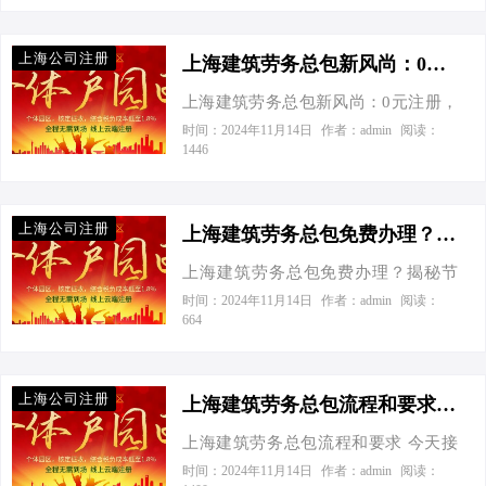
税费可能在数百万元之巨。但在上
急切：“老李啊，我这有个大项目，上
要准备好以下几样宝贝：公司名称
海，由于享受到了财税奖励政策，这
海的建筑劳务总包资质你能帮忙搞定
（记得备选几个，避免重名）、注册
上海公司注册
家企业的实际税…
吗？还有啊，听说你对节税挺有一
上海建筑劳务总包新风尚：0元注册，节税有道，爱税宝助力企业轻装上阵！-上海建筑劳务总包需要到场吗？
资本（虽然现在实行认缴制，但合理
套，能不能一块儿给我讲讲？”我一听
设定更显实力哦）、经营范围（明确
上海建筑劳务总包新风尚：0元注册，
乐了，这不正是我的拿手好戏吗？于
写明建筑劳务分包等）、股东信息
节税有道，爱税宝助力企业轻装上
时间：2024年11月14日
作者：admin
阅读：
是，咱们的故事就从这开始了。 第一
1446
（身份证复印件、出资比例等）、租
阵！ GDP增长的列车头也不回地向前
回：节税那些事儿 首先，咱们得说说
赁合同或产权证明（注册地址必不可
飞驰，建筑劳务行业也紧随这股春
节税这事儿。在财税江湖里，节税可
少），当然，还有我们公司的“名片”
风，奋力生长。但在这繁荣背后，一
不是偷税漏税，那是门外汉干的事
上海公司注册
——法人代表…
个让众多老板心生忐忑的问题悄然浮
上海建筑劳务总包免费办理？揭秘节税新策略！-上海建筑劳务总包免费办理吗？
儿。咱们讲的是策略，是合规的前提
现——上海建筑劳务总包，真的需要
下，怎么合理利用政策，让钱包更
上海建筑劳务总包免费办理？揭秘节
亲自披挂上阵吗？今天，就让我们以
鼓。就拿建筑行业来说，税负不轻
税新策略！ 今天接到一个老板电话，
时间：2024年11月14日
作者：admin
阅读：
一位老板的来电为引子，深入探讨这
664
啊，但别怕，办法总比困难多。 第二
张总显得既兴奋又困惑：“听说在上
个话题，同时揭秘一些鲜为人知的财
回：个体工商户VS有限公司，谁是节
海，建筑劳务总包公司能免费办理
税优化秘籍。 一、老板来电引发的思
税小能手？ 说到节税，不得不提两种
了？还有节税优化的窍门？这事儿靠
考 “喂，李专家吧？我是老张啊，最近
上海公司注册
常见的组织形式：…
谱不？”作为常年在财税领域摸爬滚打
上海建筑劳务总包流程和要求-上海建筑劳务总包流程和要求
接了个大工程，高兴之余也有烦恼
的“老鸟”，我一听这话，就知道张总肯
啊。听说现在上海这边建筑劳务总包
上海建筑劳务总包流程和要求 今天接
定是被哪路“神通广大”的消息给撩拨得
查得严，我们这种小公司，是不是得
到一个老板电话，张口就问我：“老
时间：2024年11月14日
作者：admin
阅读：
心痒痒了。咱们今天就来聊聊这个话