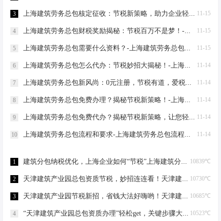
上海建筑劳务总包核定征收：节税新策略，助力企业轻装上阵！-上海建筑劳务总包核定征收
11-15
3
上海建筑劳务总包财税奖励揭秘：节税百万不是梦！-上海建筑劳务总包财税奖励
11-15
4
上海建筑劳务总包需要什么资料？-上海建筑劳务总包需要什么资料
11-15
5
上海建筑劳务总包怎么代办：节税妙招大揭秘！-上海建筑劳务总包怎么代办
11-14
6
上海建筑劳务总包新风尚：0元注册，节税有道，爱税宝助力企业轻装上阵！-上海建筑劳务总包需要到场吗？
11-14
7
上海建筑劳务总包免费办理？揭秘节税新策略！-上海建筑劳务总包免费办理吗？
11-14
8
上海建筑劳务总包免费代办？揭秘节税新策略，让您轻松成老板！-上海建筑劳务总包免费代办吗？
11-14
9
上海建筑劳务总包流程和要求-上海建筑劳务总包流程和要求
11-14
10
建筑分包纳税优化，上海企业如何“节税”上海建筑分包纳税优化
10839℃
1
天津建筑产业园总包资质节税，妙招连连看！天津建筑产业园总包资质节税优化
10730℃
2
天津建筑产业园节税新招，省钱大法好嗨哟！天津建筑产业园总包资质节税优化
10685℃
3
“天津建筑产业园总包资质办理”轻松get，关键步骤大揭秘！天津建筑产业园总包资质办理
10523℃
4