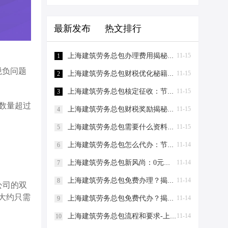
最新发布
热文排行
上海建筑劳务总包办理费用揭秘：0元注册，轻松成老板！-上海建筑劳务总包办理费用
11-15
1
税负问题
上海建筑劳务总包财税优化秘籍！0元办资质，节税高达80%-上海建筑劳务总包财税优化
11-15
2
上海建筑劳务总包核定征收：节税新策略，助力企业轻装上阵！-上海建筑劳务总包核定征收
11-15
3
数量超过
上海建筑劳务总包财税奖励揭秘：节税百万不是梦！-上海建筑劳务总包财税奖励
11-15
4
上海建筑劳务总包需要什么资料？-上海建筑劳务总包需要什么资料
11-15
5
上海建筑劳务总包怎么代办：节税妙招大揭秘！-上海建筑劳务总包怎么代办
11-14
6
上海建筑劳务总包新风尚：0元注册，节税有道，爱税宝助力企业轻装上阵！-上海建筑劳务总包需要到场吗？
11-14
7
上海建筑劳务总包免费办理？揭秘节税新策略！-上海建筑劳务总包免费办理吗？
11-14
8
公司的双
大约只需
上海建筑劳务总包免费代办？揭秘节税新策略，让您轻松成老板！-上海建筑劳务总包免费代办吗？
11-14
9
上海建筑劳务总包流程和要求-上海建筑劳务总包流程和要求
11-14
10