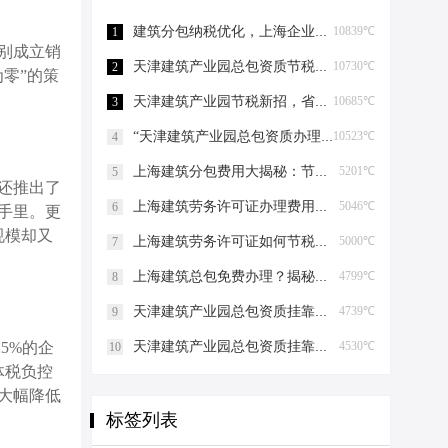
建筑分包纳税优化，上海企业如何“节税”上海建筑分包纳税优化
10839℃
1
别成立销
天津建筑产业园总包资质节税，妙招连连看！天津建筑产业园总包资质节税优化
10730℃
2
零”的策
天津建筑产业园节税新招，省钱大法好嗨哟！天津建筑产业园总包资质节税优化
10685℃
3
“天津建筑产业园总包资质办理”轻松get，关键步骤大揭秘！天津建筑产业园总包资质办理
10523℃
4
上海建筑分包费用大揭秘：节税攻略与股权布局艺术上海建筑分包有什么费用
5201℃
5
还推出了
上海建筑劳务许可证办理费用揭秘，省钱有妙招！上海建筑劳务许可证办理费用是多少
5046℃
6
手里。更
规模却又
上海建筑劳务许可证如何节税上海建筑劳务许可证如何节税
5000℃
7
上海建筑总包免费办理？揭秘节税高招！上海建筑总包免费办理吗？
4799℃
8
天津建筑产业园总包资质挂靠的那些事儿天津建筑产业园总包资质挂靠
4739℃
9
天津建筑产业园总包资质挂靠的那些事儿天津建筑产业园总包资质挂靠
4530℃
5%的企
10
体税负控
大幅降低
标签列表