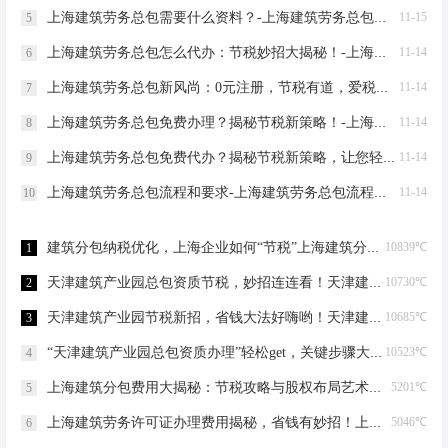
上海建筑劳务总包需要什么资料？-上海建筑劳务总包需要什么资料
11-15
5
上海建筑劳务总包怎么代办：节税妙招大揭秘！-上海建筑劳务总包怎么代办
11-14
6
上海建筑劳务总包新风尚：0元注册，节税有道，爱税宝助力企业轻装上阵！-上海建筑劳务总包需要到场吗？
11-14
7
上海建筑劳务总包免费办理？揭秘节税新策略！-上海建筑劳务总包免费办理吗？
11-14
8
上海建筑劳务总包免费代办？揭秘节税新策略，让您轻松成老板！-上海建筑劳务总包免费代办吗？
11-14
9
上海建筑劳务总包流程和要求-上海建筑劳务总包流程和要求
11-14
10
建筑分包纳税优化，上海企业如何“节税”上海建筑分包纳税优化
10839℃
1
天津建筑产业园总包资质节税，妙招连连看！天津建筑产业园总包资质节税优化
10730℃
2
天津建筑产业园节税新招，省钱大法好嗨哟！天津建筑产业园总包资质节税优化
10685℃
3
“天津建筑产业园总包资质办理”轻松get，关键步骤大揭秘！天津建筑产业园总包资质办理
10523℃
4
上海建筑分包费用大揭秘：节税攻略与股权布局艺术上海建筑分包有什么费用
5201℃
5
上海建筑劳务许可证办理费用揭秘，省钱有妙招！上海建筑劳务许可证办理费用是多少
5046℃
6