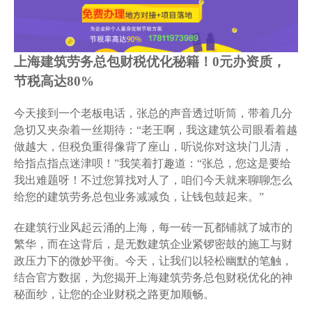
上海建筑劳务总包财税优化秘籍！0元办资质，
节税高达80%
今天接到一个老板电话，张总的声音透过听筒，带着几分
急切又夹杂着一丝期待：“老王啊，我这建筑公司眼看着越
做越大，但税负重得像背了座山，听说你对这块门儿清，
给指点指点迷津呗！”我笑着打趣道：“张总，您这是要给
我出难题呀！不过您算找对人了，咱们今天就来聊聊怎么
给您的建筑劳务总包业务减减负，让钱包鼓起来。”
在建筑行业风起云涌的上海，每一砖一瓦都铺就了城市的
繁华，而在这背后，是无数建筑企业紧锣密鼓的施工与财
政压力下的微妙平衡。今天，让我们以轻松幽默的笔触，
结合官方数据，为您揭开上海建筑劳务总包财税优化的神
秘面纱，让您的企业财税之路更加顺畅。