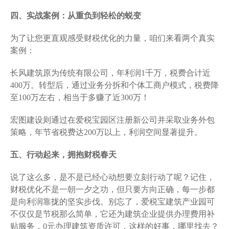
四、实战案例：从重负到轻松的蜕变
为了让您更直观感受财税优化的力量，咱们来看两个真实
案例：
长风建筑原为传统有限公司，年利润1千万，税费合计近
400万。转型后，通过业务分拆和个体工商户模式，税费降
至100万左右，相当于多赚了近300万！
宏图建设则通过在爱税宝园区注册新公司并采取业务外包
策略，年节省税费达200万以上，利润空间显著提升。
五、行动起来，拥抱财税春天
说了这么多，是不是已经心动想要立刻行动了呢？记住，
财税优化不是一朝一夕之功，但只要方向正确，每一步都
是向利润靠拢的坚实步伐。别忘了，爱税宝建筑产业园可
不仅仅是节税那么简单，它还为建筑企业提供办理费用补
贴服务，0元办理建筑资质许可，这样的好事，哪里找去？