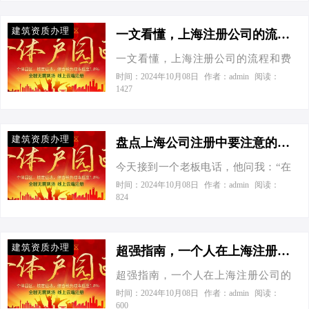
天接到一个老板电话：“小王啊，我有
能为各位创业者提供一些帮助。 一、
样，得独一无二。名字想好后，就
个新点子，想在上海搞个会展公司，
工商注册：从无到有，开启创业之路
建筑资质办理
去…
你帮我弄弄？”身为财税小能手的我，
一文看懂，上海注册公司的流程和费用-一文看懂，上海注册公司的流程和费用
首先，我们需要了解的是，工商注册
义不容辞地开启了“超级助手”模式。来
是公司合法经营的基础。根据上海市
一文看懂，上海注册公司的流程和费
来来，各位看官，今天就带你们一探
市场监督管理局的数据，截至2023
用 今天接到一个老板电话，张总说：
时间：2024年10月08日
作者：admin
阅读：
究竟，如何在上海高效注册一家会展
1427
年，上海新设企业数量已突破90万
“小王啊，我打算在上海开个公司，听
公司，同时在节税的道路上越走越
户，同比增长12.3%。这一数据足以说
说你挺懂行，给我讲讲具体怎么弄？
溜！ 工商注册：从零到一，其实很简
明上海作为国际大都市，对于创业者
费用高不高？”作为中小企业财税领域
单 首先，咱们得给这未来的“巨头”起
建筑资质办理
的吸引力…
的资深人士，我当然义不容辞。于是
盘点上海公司注册中要注意的事项-盘点上海公司注册中要注意的事项
个响亮的名字，然后登录“一网通办”平
乎，我决定写篇文章详细解答一下“上
台（上海的官方工商注册系统），按
今天接到一个老板电话，他问我：“在
海注册公司的流程和费用”这个问题，
照指引填写信息，提交材料。就像网
上海注册公司需要注意什么？”我笑着
时间：2024年10月08日
作者：admin
阅读：
希望能帮到更多像张总这样的创业
824
购一样简单，不过这次你买的是“梦想
回答：“你算是问对人了，我可是中小
者。 一、工商注册：从零到壹的启程
的起点”！ 官方数据显示，上海每天新
企业财税专家，非常了解工商注册、
1. 核名与网申 打开“一网通办”平台
注册企业近…
节税优化、记账报税及股权架构。”于
（https://ywtb.sh.gov.cn/），输入心仪
建筑资质办理
是，我给他列举了一些在上海注册公
超强指南，一个人在上海注册公司的流程-超强指南，一个人在上海注册公司的流程
的公司名称，一键查询是否重名。确
司需要注意的事项。 首先，我们要了
认无误后，在线提交注册申请，静待
超强指南，一个人在上海注册公司的
解上海的市场环境。根据官方数据，
审核通过。官方数据显示，上海每天
流程 今天接到一个老板电话，他告诉
时间：2024年10月08日
作者：admin
阅读：
上海市共有企业约150万家，其中中小
600
新设企业近2000户，但好名字还是要
我：“我打算在上海开一家设计公司，