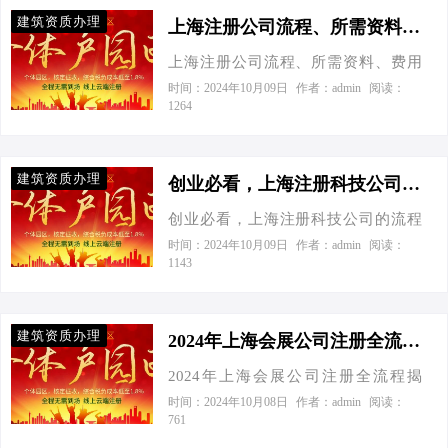
程，现在要大展拳脚了！”我不禁好
建筑资质办理
奇，这位老板究竟掌握了什么秘诀？
上海注册公司流程、所需资料、费用全解-上海注册公司流程、所需资料、费用全解
让我们一起揭开这个谜团吧！ 工商注
上海注册公司流程、所需资料、费用
册：轻松搞定，一步到位 首先，我们
全解 今天接到一个老板电话，他兴奋
时间：2024年10月09日
作者：admin
阅读：
得从工商注册说起。在上海这座国际
1264
地说要在上海创业开公司。我一听，
大都市，注册一家公司变得愈发便
立马给他支了一招：“兄弟，来对地方
捷。你只需要准备一些必要的材料，
了！上海这地界，注册公司就像吃小
如股东身份证、公司章程等，然后登
建筑资质办理
笼包，一口一个，轻松搞定。”接下
创业必看，上海注册科技公司的流程和费用：让您轻松开启财富之旅-创业必看，上海注册科技公司的流程和费用
录“一网通办”平台，按照指引一步步操
来，我就给大家端上这盘“上海注册公
作，就能轻松完成注册。官方数据显
创业必看，上海注册科技公司的流程
司流程、所需资料、费用”的大杂烩，
示，如今上海的企业设立时间已经缩
和费用：让您轻松开启财富之旅 今天
时间：2024年10月09日
作者：admin
阅读：
保证让你吃得津津有味！ 一、注册流
1143
短到不足5个工作日，这速度，简直比
接到一个老板电话，他兴奋地告诉
程：从“懵圈”到“门儿清” 先得给大伙
外卖还快！ 节税优化：数字对比，效
我：“我终于决定要创业了！但是在上
儿打个预防针，注册公司这事儿，说
果显著 说到节税，这可是每位老板都
海注册一家科技公司的流程和费用是
简单不简单，说难也不难，关键看您
建筑资质办理
关…
多少呢？”这个问题让很多创业者望而
2024年上海会展公司注册全流程揭秘：轻松节税，快速起飞！-2024年上海会展公司注册全流程
是不是找对了门道。就像迷宫探险，
却步，毕竟谁都不想在创业之初就遇
没地图？那可得转悠一会儿。但别担
2024年上海会展公司注册全流程揭
到一堆繁琐的手续和高昂的费用。那
心，我这“老司机”带路，保你一路畅通
秘：轻松节税，快速起飞！ XXXX
时间：2024年10月08日
作者：admin
阅读：
么，今天我就为大家详细解读一下上
761
无阻！ 核名：你得给你的公司起个响
XXXX-XX-XX XX:XX 发表于XX 今
海注册科技公司的流程和费用，希望
亮的名字，就像给自己孩子取名一