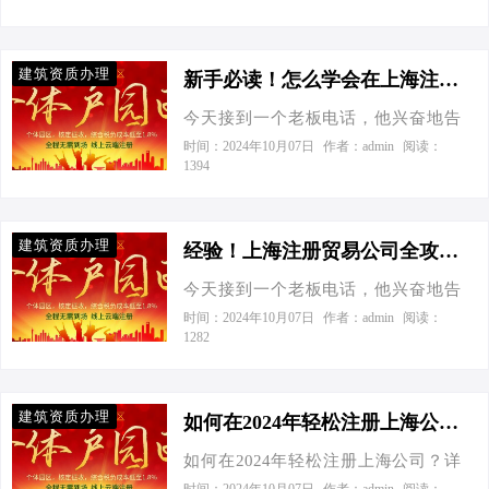
企业占比高达99%。这意味着在上海注
趁早抢！ 2. 材料提交与领取执照 网…
但不想租房，能不能用虚拟地址注
册公司，竞争非常激烈。因此，我们
册？”当然可以！上海有很多园区提供
需要在注册前做好充分的市场调研，
建筑资质办理
免费注册地址，比如爱税宝建筑产业
新手必读！怎么学会在上海注册公司（材料、流程和费用）-新手必读！怎么学会在上海注册公司（材料、流程和费用）
确保我们的业务有足够的市场需求。
园。另外，如果您的设计公司属于特
其次，我们要关注税收政策。在上
今天接到一个老板电话，他兴奋地告
殊行业（如建筑设计、装饰设计
海，个体工商户核定征收和有限公司
诉我：“我终于搞懂了在上海注册公司
时间：2024年10月07日
作者：admin
阅读：
等），还可以申请使用“科技”或“文化
1394
的税收政策有所不同。以净利润500万
的门道！”作为一个中小企业财税专
传播”作为行业名称。那么，如何开始
为例，个体户没有企业所得税，个人
家，我深知这个过程对新手来说有多
呢？请跟随这份超强指南，一起探索
所得税不到2%，而有限公司所得税
头疼。所以，我决定写一篇详细的指
吧！ 第一步：核名并提交资料 您需要
建筑资质办理
为…
南，帮助你轻松搞定上海公司注册的
经验！上海注册贸易公司全攻略：如何在税务上更精明？-经验！上海注册贸易公司全攻略
给自己的公司起一个响亮的名字。然
所有事宜。 首先，我们来看看官方数
后，登录上海市市场监督管理局的官
今天接到一个老板电话，他兴奋地告
据。根据上海市市场监督管理局的数
方网站，找到企业登记网上注册系
诉我：“我终于要实现我的梦想了——
时间：2024年10月07日
作者：admin
阅读：
据，截至2022年底，上海共有各类企
1282
统，按照指引进行操作。输入您的公
在上海开一家自己的贸易公司！”但随
业约165万家，其中新注册企业数量同
司名字、注册资本等信息后，系统会
即他又忧心忡忡地问：“不过，我听说
比增长了8.5%。这个数据足以说明上
进行初步审核。如果一切顺利，您就
注册公司和税务处理超级复杂，这是
海作为国际大都市，其商业环境的吸
建筑资质办理
可以在线提交相关…
真的吗？”作为一个中小企业财税专
如何在2024年轻松注册上海公司？详解流程与节税策略-自己如何注册一家上海公司，2024年上海注册公司的详细流程
引力。那么，如何在这片热土上占有
家，我笑着安慰他：“别担心，我来一
一席之地呢？别急，跟着我一步步
如何在2024年轻松注册上海公司？详
步步教你如何在上海注册贸易公司，
来。 一、注册所需材料 公司名称：准
解流程与节税策略 今天接到一个老板