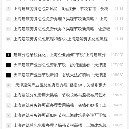
上海建筑劳务总包新风尚：0元注册，节税有道，爱税宝助力企业轻装上阵！-上海建筑劳务总包需要到场吗？
11-14
7
上海建筑劳务总包免费办理？揭秘节税新策略！-上海建筑劳务总包免费办理吗？
11-14
8
上海建筑劳务总包免费代办？揭秘节税新策略，让您轻松成老板！-上海建筑劳务总包免费代办吗？
11-14
9
上海建筑劳务总包流程和要求-上海建筑劳务总包流程和要求
11-14
10
建筑分包纳税优化，上海企业如何“节税”上海建筑分包纳税优化
10839℃
1
天津建筑产业园总包资质节税，妙招连连看！天津建筑产业园总包资质节税优化
10730℃
2
天津建筑产业园节税新招，省钱大法好嗨哟！天津建筑产业园总包资质节税优化
10685℃
3
“天津建筑产业园总包资质办理”轻松get，关键步骤大揭秘！天津建筑产业园总包资质办理
10523℃
4
上海建筑分包费用大揭秘：节税攻略与股权布局艺术上海建筑分包有什么费用
5201℃
5
上海建筑劳务许可证办理费用揭秘，省钱有妙招！上海建筑劳务许可证办理费用是多少
5046℃
6
上海建筑劳务许可证如何节税上海建筑劳务许可证如何节税
5000℃
7
上海建筑总包免费办理？揭秘节税高招！上海建筑总包免费办理吗？
4799℃
8