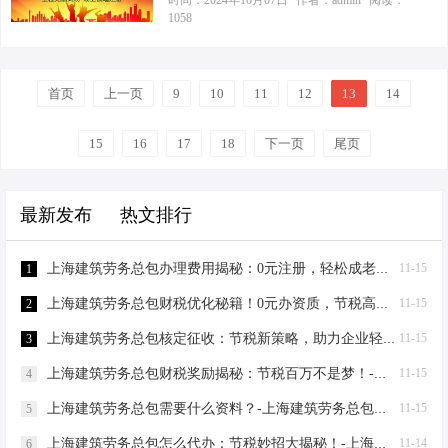
时间：2024年10月07日
作者：admin
阅读：
并且在税务上做到最优化。” 第一步：
1058
备3-5个备选名称，以防重名。 股东信
电话，他告诉我：“我在上海有一家建
了解上海的工商注册流程 首先，你需
息：包括法人和股东的身份证复印
材店，一年能赚500万。但现在我听说
要了解上海的工商注册流程。根据上
件。 注册资本：虽然现在实行认缴
有的个体工商户用核定征收交的税很
海市市场监督管理局的数据，截至
制…
首页
上一页
少，我该不该也这么干呢？”于是，我
9
10
11
12
13
14
2023年3月，上海共有企业约200万
决定写一篇文章，详细解答如何在上
家，其中新注册企业数量同比增长
海注册公司、选择哪种形式更节税等
15
16
17
18
下一页
尾页
15%。这一数据表明，上海依然是创业
问题。 一、2024年上海注册公司的详
者的热土。 具体步骤如下： 核名：准
细流程 1. 准备阶段 选择公司类型：你
备3-5个公司名称，通过上海市市场监
最新发布
热文排行
需要确定是注册为个体工商户还是有
督管理局网站进行核名。 提交…
限公司。个体工商户适合规模较小、
业务简单的经营者；而有限公司则更
上海建筑劳务总包办理费用揭秘：0元注册，轻松成老板！-上海建筑劳务总包办理费用
11-15
1
适合有多个股东、业务复杂的企业。
上海建筑劳务总包财税优化秘籍！0元办资质，节税高达80%-上海建筑劳务总包财税优化
11-15
2
确定经营范围：根据你实际经营的业
务来确定你的经营范围。如果涉及特
上海建筑劳务总包核定征收：节税新策略，助力企业轻装上阵！-上海建筑劳务总包核定征收
11-15
3
殊行业，还需要办理相关资质许可。
上海建筑劳务总包财税奖励揭秘：节税百万不是梦！-上海建筑劳务总包财税奖励
11-15
4
名称核准：到工商局进行企…
上海建筑劳务总包需要什么资料？-上海建筑劳务总包需要什么资料
11-15
5
上海建筑劳务总包怎么代办：节税妙招大揭秘！-上海建筑劳务总包怎么代办
11-14
6