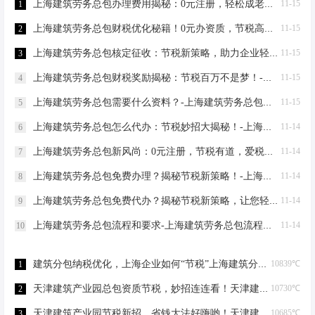
上海建筑劳务总包办理费用揭秘：0元注册，轻松成老板！-上海建筑劳务总包办理费用
11-15
1
上海建筑劳务总包财税优化秘籍！0元办资质，节税高达80%-上海建筑劳务总包财税优化
11-15
2
上海建筑劳务总包核定征收：节税新策略，助力企业轻装上阵！-上海建筑劳务总包核定征收
11-15
3
上海建筑劳务总包财税奖励揭秘：节税百万不是梦！-上海建筑劳务总包财税奖励
11-15
4
上海建筑劳务总包需要什么资料？-上海建筑劳务总包需要什么资料
11-15
5
上海建筑劳务总包怎么代办：节税妙招大揭秘！-上海建筑劳务总包怎么代办
11-14
6
上海建筑劳务总包新风尚：0元注册，节税有道，爱税宝助力企业轻装上阵！-上海建筑劳务总包需要到场吗？
11-14
7
上海建筑劳务总包免费办理？揭秘节税新策略！-上海建筑劳务总包免费办理吗？
11-14
8
上海建筑劳务总包免费代办？揭秘节税新策略，让您轻松成老板！-上海建筑劳务总包免费代办吗？
11-14
9
上海建筑劳务总包流程和要求-上海建筑劳务总包流程和要求
11-14
10
建筑分包纳税优化，上海企业如何“节税”上海建筑分包纳税优化
10839℃
1
天津建筑产业园总包资质节税，妙招连连看！天津建筑产业园总包资质节税优化
10730℃
2
天津建筑产业园节税新招，省钱大法好嗨哟！天津建筑产业园总包资质节税优化
10685℃
3