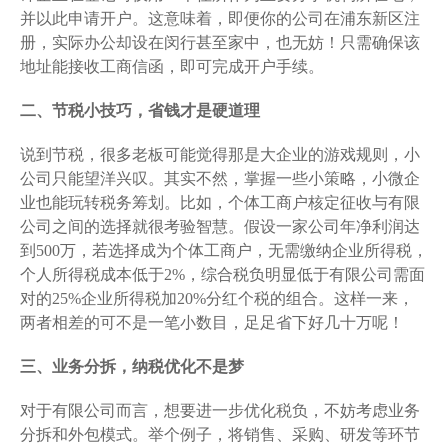
并以此申请开户。这意味着，即便你的公司在浦东新区注
册，实际办公却设在闵行甚至家中，也无妨！只需确保该
地址能接收工商信函，即可完成开户手续。
二、节税小技巧，省钱才是硬道理
说到节税，很多老板可能觉得那是大企业的游戏规则，小
公司只能望洋兴叹。其实不然，掌握一些小策略，小微企
业也能玩转税务筹划。比如，个体工商户核定征收与有限
公司之间的选择就很考验智慧。假设一家公司年净利润达
到500万，若选择成为个体工商户，无需缴纳企业所得税，
个人所得税成本低于2%，综合税负明显低于有限公司需面
对的25%企业所得税加20%分红个税的组合。这样一来，
两者相差的可不是一笔小数目，足足省下好几十万呢！
三、业务分拆，纳税优化不是梦
对于有限公司而言，想要进一步优化税负，不妨考虑业务
分拆和外包模式。举个例子，将销售、采购、研发等环节