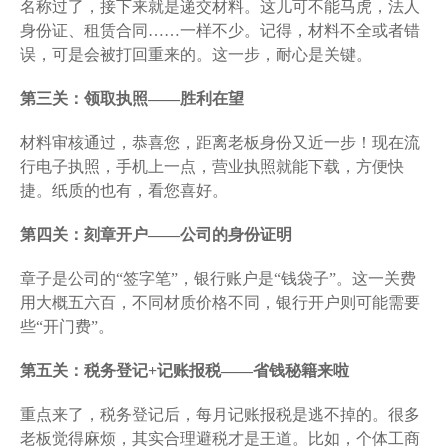
名称过了，接下来就是递交材料。这儿可不能马虎，法人
身份证、租赁合同……一样不少。记得，材料不全或者错
误，可是会被打回重来的。这一步，耐心是关键。
第三关：领取执照——胜利在望
材料审核通过，恭喜您，距离老板身份又近一步！现在流
行电子执照，手机上一点，营业执照就能下载，方便快
捷。纸质的也有，看您喜好。
第四关：刻章开户——公司的身份证明
章子是公司的“签字笔”，银行账户是“钱袋子”。这一关费
用大概五六百，不同材质价格不同，银行开户则可能需要
些“开门费”。
第五关：税务登记+记账报税——省钱秘籍来啦
重点来了，税务登记后，每月记账报税是逃不掉的。很多
老板觉得麻烦，其实合理避税才是王道。比如，个体工商