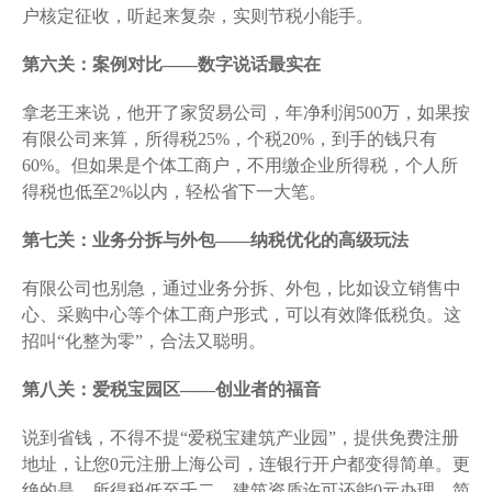
户核定征收，听起来复杂，实则节税小能手。
第六关：案例对比——数字说话最实在
拿老王来说，他开了家贸易公司，年净利润500万，如果按
有限公司来算，所得税25%，个税20%，到手的钱只有
60%。但如果是个体工商户，不用缴企业所得税，个人所
得税也低至2%以内，轻松省下一大笔。
第七关：业务分拆与外包——纳税优化的高级玩法
有限公司也别急，通过业务分拆、外包，比如设立销售中
心、采购中心等个体工商户形式，可以有效降低税负。这
招叫“化整为零”，合法又聪明。
第八关：爱税宝园区——创业者的福音
说到省钱，不得不提“爱税宝建筑产业园”，提供免费注册
地址，让您0元注册上海公司，连银行开户都变得简单。更
绝的是，所得税低至千二，建筑资质许可还能0元办理，简